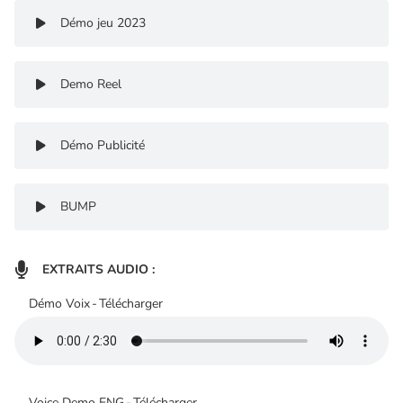
Démo jeu 2023

Demo Reel

Démo Publicité

BUMP


EXTRAITS AUDIO :
Démo Voix
-
Télécharger
Voice Demo ENG
-
Télécharger